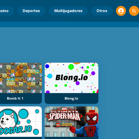
sino
Deportes
Multijugadores
Otros
Bomb It 1
Blong.io