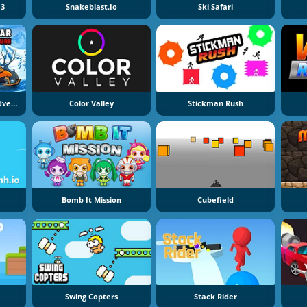
 3
Snakeblast.io
Ski Safari
Car Eats Car: Winter Adventure
Color Valley
Stickman Rush
Bomb It Mission
Cubefield
Swing Copters
Stack Rider