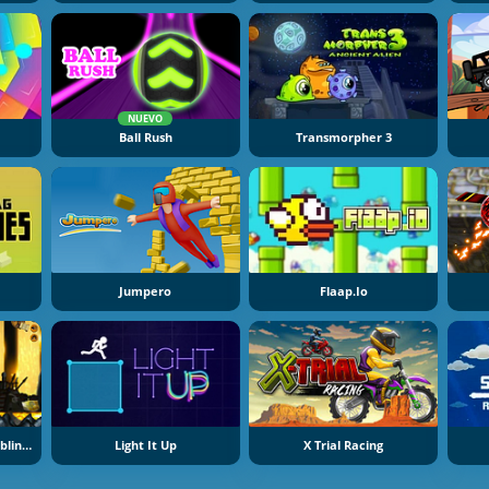
NUEVO
Ball Rush
Transmorpher 3
Jumpero
Flaap.io
The Hobbit: Halls Of Goblin King
Light It Up
X Trial Racing