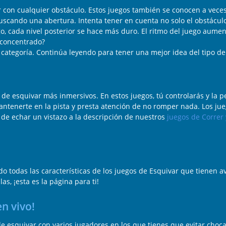
ar con cualquier obstáculo. Estos juegos también se conocen a vece
scando una abertura. Intenta tener en cuenta no solo el obstáculo 
o, cada nivel posterior se hace más duro. El ritmo del juego aume
 concentrado?
categoría. Continúa leyendo para tener una mejor idea del tipo de
 de esquivar más inmersivos. En estos juegos, tú controlarás y la p
mantenerte en la pista y presta atención de no romper nada. Los ju
e de echar un vistazo a la descripción de nuestros
juegos de Correr 
 todas las características de los juegos de Esquivar que tienen av
as, ¡esta es la página para ti!
n vivo!
esquivar con varios jugadores en los que tienes que evitar choca