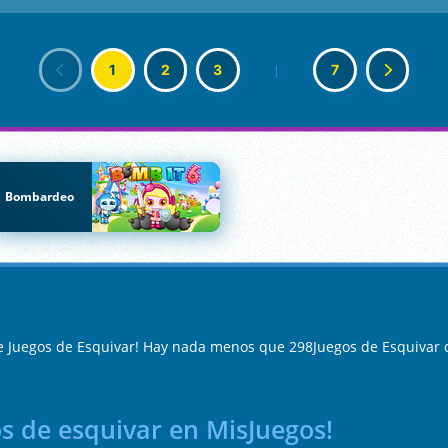
1
2
3
|
7
Bombardeo
e Juegos de Esquivar! Hay nada menos que 298Juegos de Esquivar 
os de esquivar en MisJuegos!