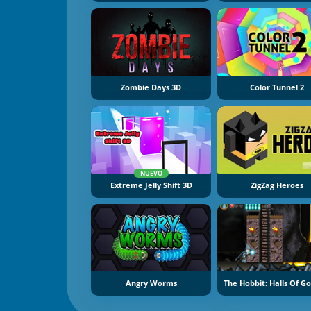
Zombie Days 3D
Color Tunnel 2
NUEVO
Extreme Jelly Shift 3D
ZigZag Heroes
Angry Worms