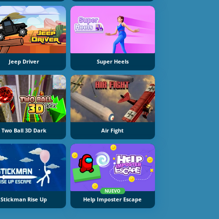
Jeep Driver
Super Heels
Two Ball 3D Dark
Air Fight
NUEVO
Stickman Rise Up
Help Imposter Escape