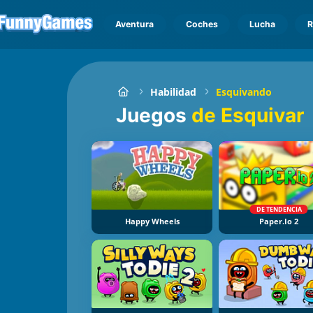
Aventura
Coches
Lucha
R
Habilidad
Esquivando
Juegos
de Esquivar
DE TENDENCIA
Happy Wheels
Paper.io 2