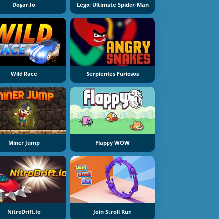
Dogar.io
Lego: Ultimate Spider-Man
Wild Race
Serpientes Furiosos
Miner Jump
Flappy WOW
NitroDrift.io
Join Scroll Run