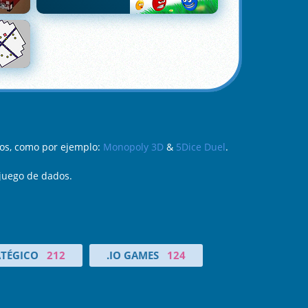
tos, como por ejemplo:
Monopoly 3D
&
5Dice Duel
.
 juego de dados.
ATÉGICO
212
.IO GAMES
124