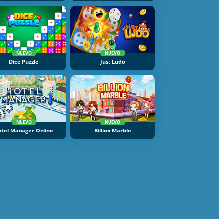
NUEVO
NUEVO
Dice Puzzle
Just Ludo
NUEVO
NUEVO
otel Manager Online
Billion Marble