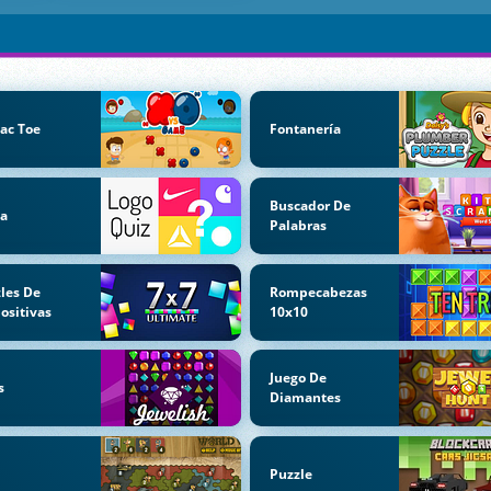
Tac Toe
Fontanería
Buscador De
ia
Palabras
les De
Rompecabezas
ositivas
10x10
Juego De
s
Diamantes
Puzzle