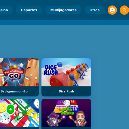
sino
Deportes
Multijugadores
Otros
Backgammon Go
Dice Push