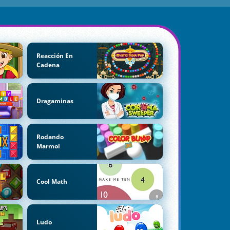
Reacción En
Cadena
Dragaminas
Rodando
Marmol
Cool Math
Ludo