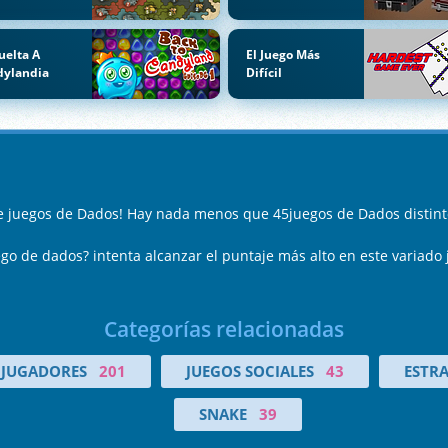
uelta A
El Juego Más
dylandia
Difícil
de juegos de Dados! Hay nada menos que 45juegos de Dados distin
ego de dados? intenta alcanzar el puntaje más alto en este variado
Categorías relacionadas
 JUGADORES
201
JUEGOS SOCIALES
43
ESTR
SNAKE
39