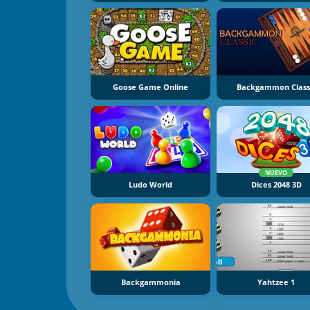
Goose Game Online
Backgammon Class
NUEVO
Ludo World
Dices 2048 3D
Backgammonia
Yahtzee 1