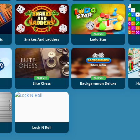
NUEVO
ic
Snakes And Ladders
Ludo Star
NUEVO
NUEVO
Elite Chess
Backgammon Deluxe
H
Lock N Roll