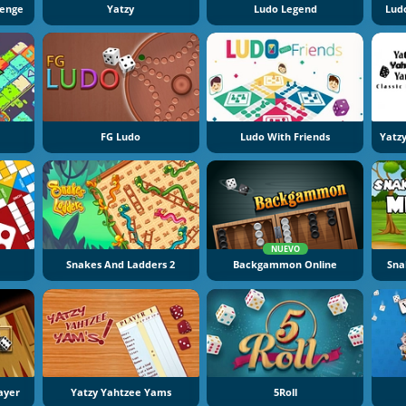
lenge
Yatzy
Ludo Legend
Lud
FG Ludo
Ludo With Friends
NUEVO
Snakes And Ladders 2
Backgammon Online
Sna
ayer
Yatzy Yahtzee Yams
5Roll