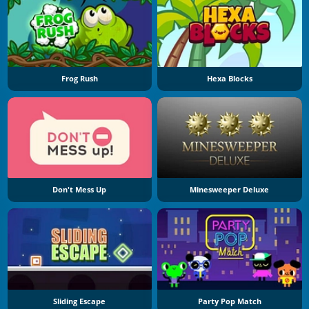
Frog Rush
Hexa Blocks
Don't Mess Up
Minesweeper Deluxe
Sliding Escape
Party Pop Match