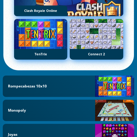
Clash Royale Online
TenTrix
Connect 2
Rompecabezas 10x10
Monopoly
Joyas