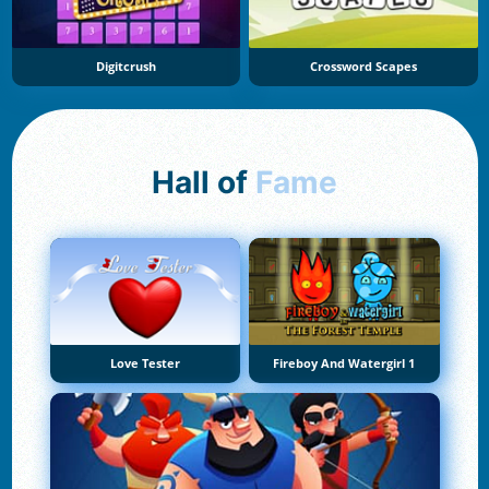
Digitcrush
Crossword Scapes
Hall of
Fame
Love Tester
Fireboy And Watergirl 1