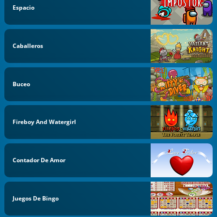
Espacio
Caballeros
Buceo
Fireboy And Watergirl
Contador De Amor
Juegos De Bingo