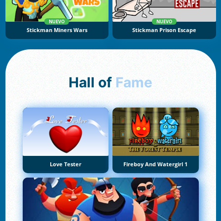
NUEVO
NUEVO
Stickman Miners Wars
Stickman Prison Escape
Hall of
Fame
Love Tester
Fireboy And Watergirl 1