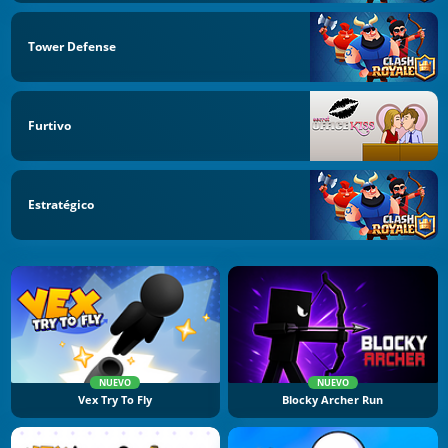
Tower Defense
Furtivo
Estratégico
NUEVO
NUEVO
Vex Try To Fly
Blocky Archer Run