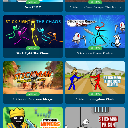
NUEVO
NUEVO
Vex X3M 2
Stickman Duo: Escape The Tomb
NUEVO
NUEVO
Stick Fight The Chaos
Stickman Rogue Online
NUEVO
NUEVO
Stickman Dinosaur Merge
Stickman Kingdom Clash