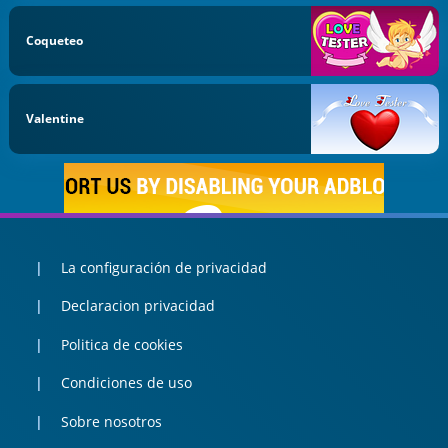
Coqueteo
Valentine
La configuración de privacidad
Declaracion privacidad
Politica de cookies
Condiciones de uso
Sobre nosotros