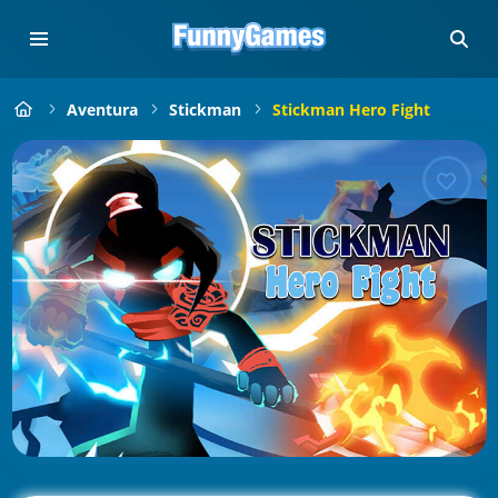
Aventura
Stickman
Stickman Hero Fight