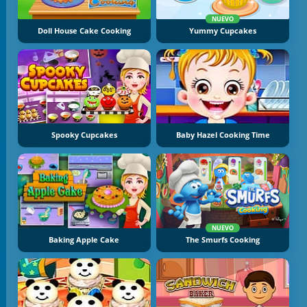
NUEVO
Doll House Cake Cooking
Yummy Cupcakes
Spooky Cupcakes
Baby Hazel Cooking Time
NUEVO
Baking Apple Cake
The Smurfs Cooking