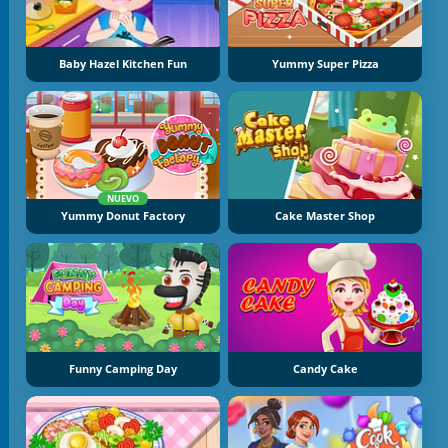
Baby Hazel Kitchen Fun
Yummy Super Pizza
NUEVO
Yummy Donut Factory
Cake Master Shop
Funny Camping Day
Candy Cake