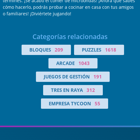
termines. ¡Se acabó el comer de microondas! ¡Ahora que sabes
cómo hacerlo, podrás probar a cocinar en casa con tus amigos
o familiares! ¡Diviértete jugando!
Categorías relacionadas
BLOQUES
209
PUZZLES
1618
ARCADE
1043
JUEGOS DE GESTIÓN
191
TRES EN RAYA
312
EMPRESA TYCOON
55