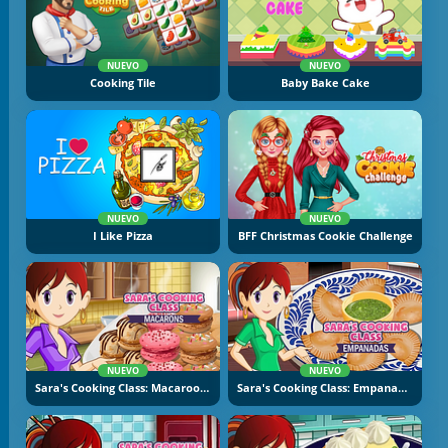
NUEVO
NUEVO
Cooking Tile
Baby Bake Cake
NUEVO
NUEVO
I Like Pizza
BFF Christmas Cookie Challenge
NUEVO
NUEVO
Sara's Cooking Class: Macaroons
Sara's Cooking Class: Empanadas