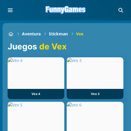
Aventura
Stickman
Vex
Juegos
de Vex
Vex 4
Vex 3