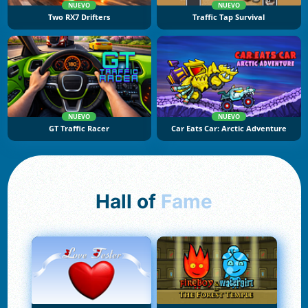
NUEVO
NUEVO
Two RX7 Drifters
Traffic Tap Survival
NUEVO
NUEVO
GT Traffic Racer
Car Eats Car: Arctic Adventure
Hall of
Fame