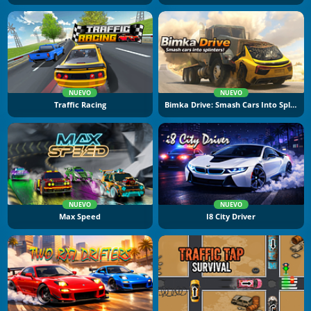
NUEVO
NUEVO
Traffic Racing
Bimka Drive: Smash Cars Into Splinters
NUEVO
NUEVO
Max Speed
I8 City Driver