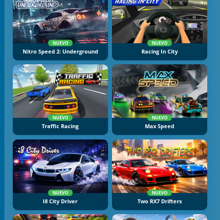
NUEVO
NUEVO
Nitro Speed 2: Underground
Racing In City
NUEVO
NUEVO
Traffic Racing
Max Speed
NUEVO
NUEVO
I8 City Driver
Two RX7 Drifters