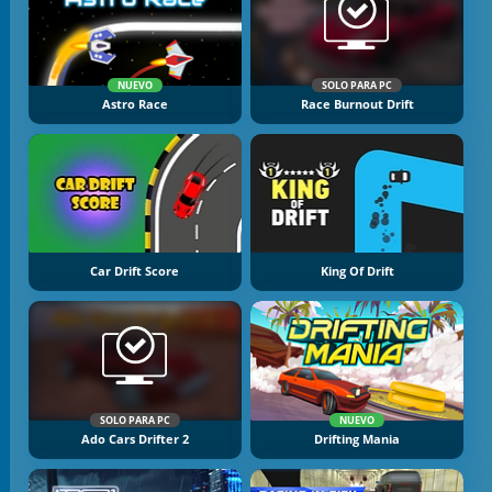
NUEVO
SOLO PARA PC
Astro Race
Race Burnout Drift
Car Drift Score
King Of Drift
SOLO PARA PC
NUEVO
Ado Cars Drifter 2
Drifting Mania