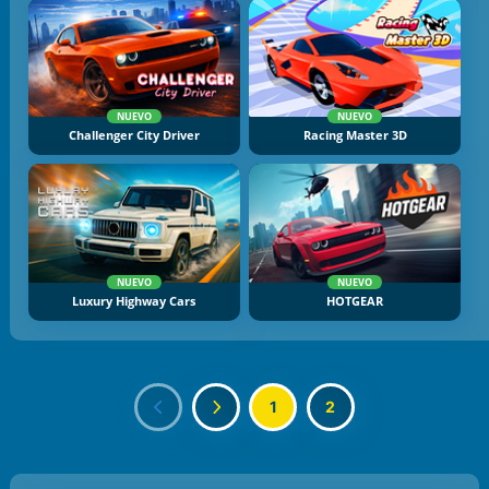
NUEVO
NUEVO
Challenger City Driver
Racing Master 3D
NUEVO
NUEVO
Luxury Highway Cars
HOTGEAR
1
2