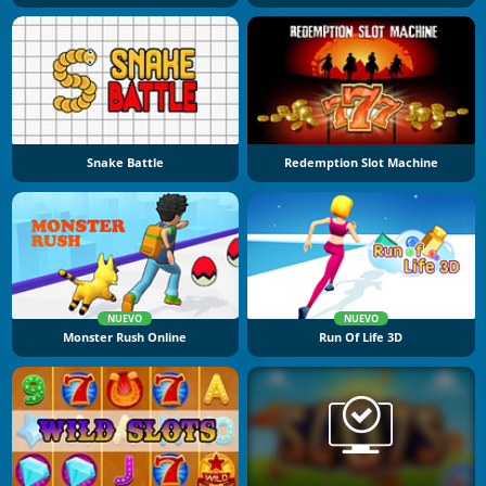
Snake Battle
Redemption Slot Machine
NUEVO
NUEVO
Monster Rush Online
Run Of Life 3D