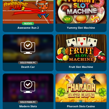
NUEVO
Awesome Run 2
Yummy Slot Machine
SOLO PARA PC
Death Car
Fruit Slot Machine
SOLO PARA PC
Modern Slots
Pharaoh Slots Casino