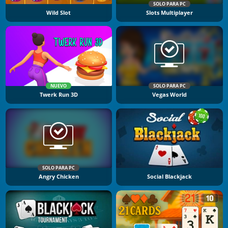
SOLO PARA PC
Wild Slot
Slots Multiplayer
NUEVO
SOLO PARA PC
Twerk Run 3D
Vegas World
SOLO PARA PC
Angry Chicken
Social Blackjack