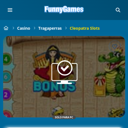
Casino
Tragaperras
Cleopatra Slots
SOLO PARA PC