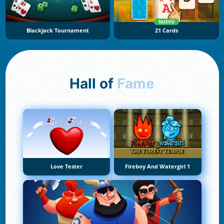
NUEVO
Blackjack Tournament
21 Cards
Hall of
Fame
Love Tester
Fireboy And Watergirl 1