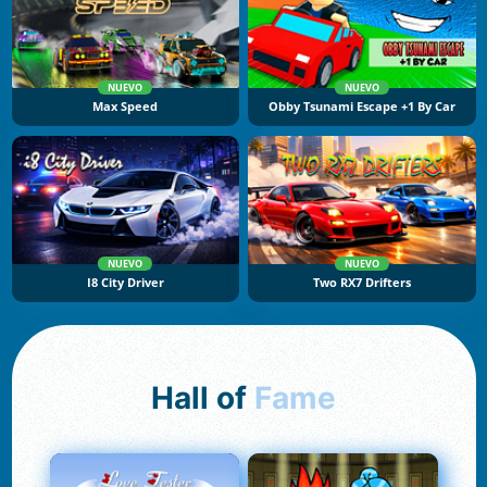
NUEVO
NUEVO
Max Speed
Obby Tsunami Escape +1 By Car
NUEVO
NUEVO
I8 City Driver
Two RX7 Drifters
Hall of
Fame