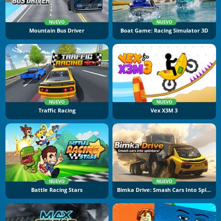
NUEVO
NUEVO
Mountain Bus Driver
Boat Game: Racing Simulator 3D
NUEVO
NUEVO
Traffic Racing
Vex X3M 3
NUEVO
NUEVO
Battle Racing Stars
Bimka Drive: Smash Cars Into Splinters