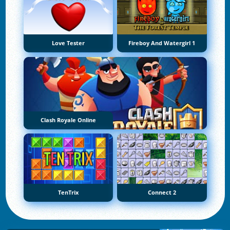
Love Tester
Fireboy And Watergirl 1
Clash Royale Online
TenTrix
Connect 2