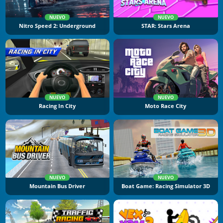
NUEVO
NUEVO
Nitro Speed 2: Underground
STAR: Stars Arena
NUEVO
NUEVO
Racing In City
Moto Race City
NUEVO
NUEVO
Mountain Bus Driver
Boat Game: Racing Simulator 3D