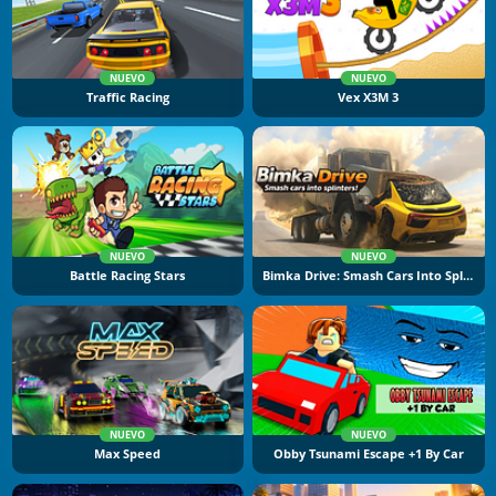
NUEVO
NUEVO
Traffic Racing
Vex X3M 3
NUEVO
NUEVO
Battle Racing Stars
Bimka Drive: Smash Cars Into Splinters
NUEVO
NUEVO
Max Speed
Obby Tsunami Escape +1 By Car