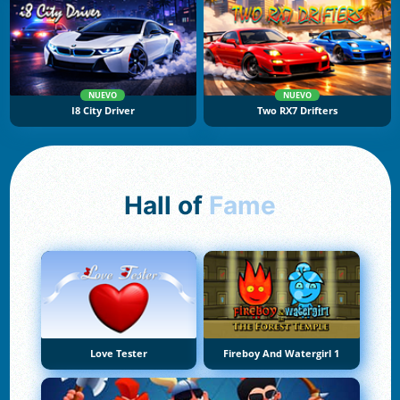
NUEVO
NUEVO
I8 City Driver
Two RX7 Drifters
Hall of
Fame
Love Tester
Fireboy And Watergirl 1