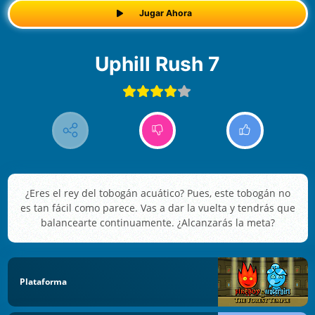
Jugar Ahora
Uphill Rush 7
¿Eres el rey del tobogán acuático? Pues, este tobogán no
es tan fácil como parece. Vas a dar la vuelta y tendrás que
balancearte continuamente. ¿Alcanzarás la meta?
Plataforma