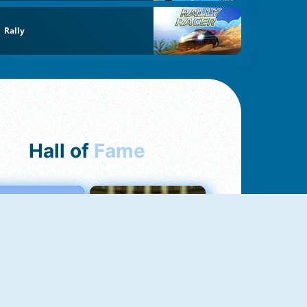
Rally
Hall of
Fame
Love Tester
Fireboy And Watergirl 1