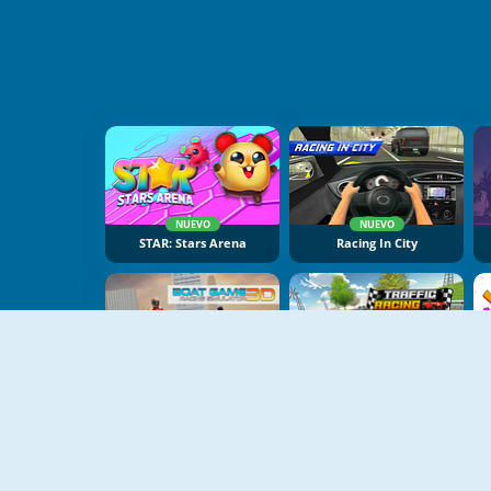
NUEVO
NUEVO
STAR: Stars Arena
Racing In City
NUEVO
NUEVO
Boat Game: Racing Simulator 3D
Traffic Racing