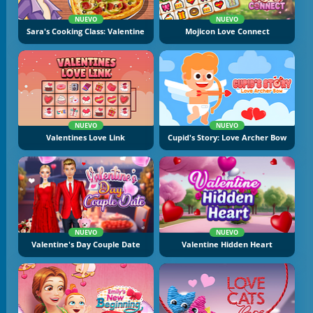
NUEVO
NUEVO
Sara's Cooking Class: Valentine
Mojicon Love Connect
NUEVO
NUEVO
Valentines Love Link
Cupid's Story: Love Archer Bow
NUEVO
NUEVO
Valentine's Day Couple Date
Valentine Hidden Heart