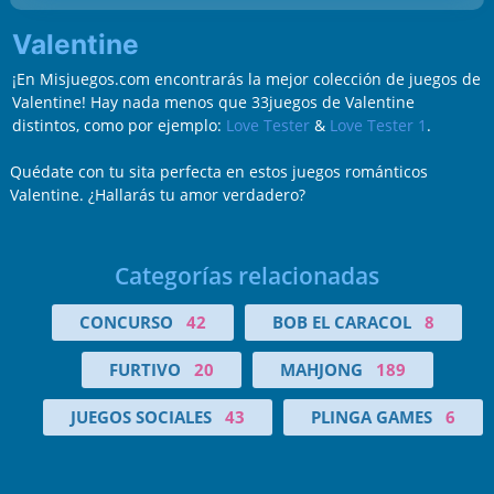
Valentine
¡En Misjuegos.com encontrarás la mejor colección de juegos de
Valentine! Hay nada menos que 33juegos de Valentine
distintos, como por ejemplo:
Love Tester
&
Love Tester 1
.
Quédate con tu sita perfecta en estos juegos románticos
Valentine. ¿Hallarás tu amor verdadero?
Categorías relacionadas
CONCURSO
42
BOB EL CARACOL
8
FURTIVO
20
MAHJONG
189
JUEGOS SOCIALES
43
PLINGA GAMES
6