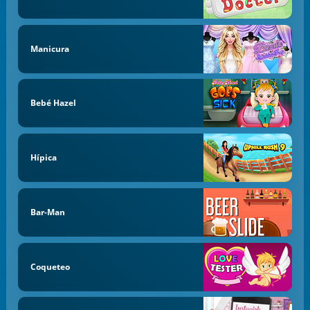
Manicura
Bebé Hazel
Hípica
Bar-Man
Coqueteo