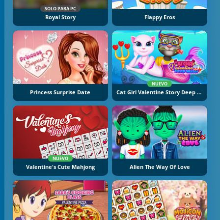
SOLO PARA PC
Royal Story
Flappy Eros
NUEVO
Princess Surprise Date
Cat Girl Valentine Story Deep Sea
NUEVO
Valentine's Cute Mahjong
Alien The Way Of Love