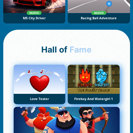
NUEVO
NUEVO
M5 City Driver
Racing Ball Adventure
Hall of
Fame
Love Tester
Fireboy And Watergirl 1