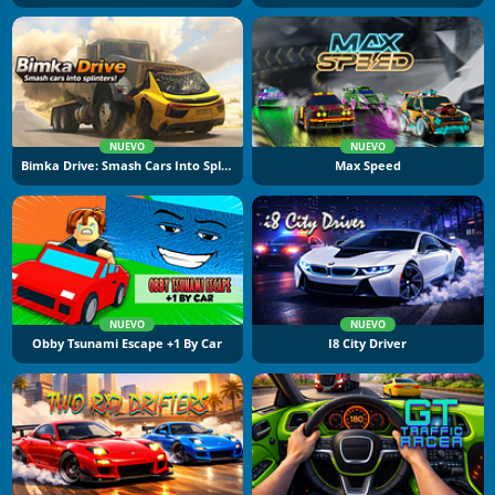
NUEVO
NUEVO
Bimka Drive: Smash Cars Into Splinters
Max Speed
NUEVO
NUEVO
Obby Tsunami Escape +1 By Car
I8 City Driver