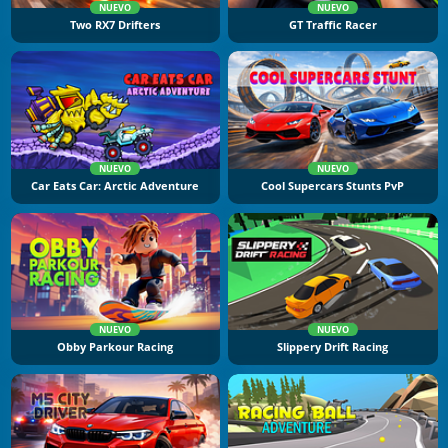
NUEVO
NUEVO
Two RX7 Drifters
GT Traffic Racer
NUEVO
NUEVO
Car Eats Car: Arctic Adventure
Cool Supercars Stunts PvP
NUEVO
NUEVO
Obby Parkour Racing
Slippery Drift Racing