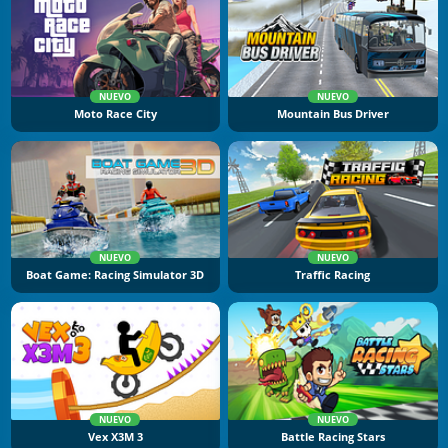
NUEVO
NUEVO
Moto Race City
Mountain Bus Driver
NUEVO
NUEVO
Boat Game: Racing Simulator 3D
Traffic Racing
NUEVO
NUEVO
Vex X3M 3
Battle Racing Stars