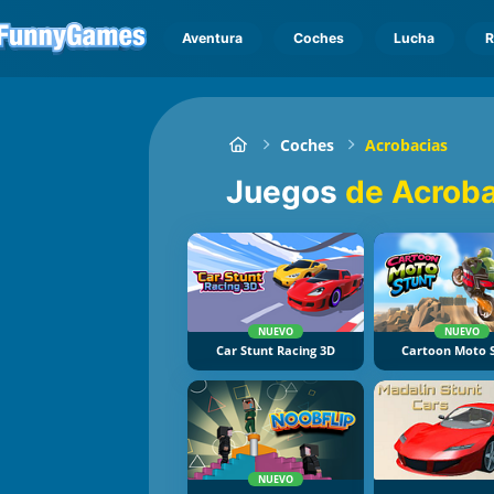
Aventura
Coches
Lucha
R
Coches
Acrobacias
Juegos
de Acroba
NUEVO
NUEVO
Car Stunt Racing 3D
Cartoon Moto 
NUEVO