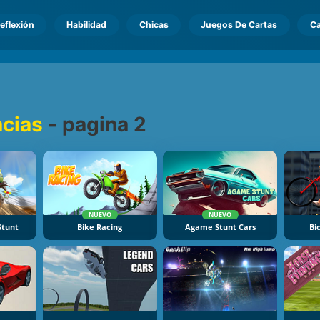
eflexión
Habilidad
Chicas
Juegos De Cartas
Ca
cias
-
pagina 2
NUEVO
NUEVO
Stunt
Bike Racing
Agame Stunt Cars
Bi