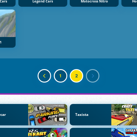
Cars
Legend Cars
Motocross Nitro
Ho
 1
1
2
car
Taxista