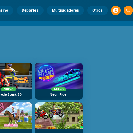
sino
Deportes
Multijugadores
Otros
NUEVO
NUEVO
cycle Stunt 3D
Neon Rider