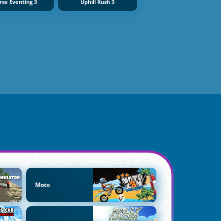
rse Eventing 3
Uphill Rush 3
Moto