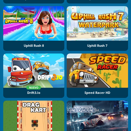
Uphill Rush 8
Uphill Rush 7
NUEVO
Drift3.io
Speed Racer HD