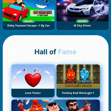
NUEVO
NUEVO
Obby Tsunami Escape +1 By Car
I8 City Driver
Hall of
Fame
Love Tester
Fireboy And Watergirl 1