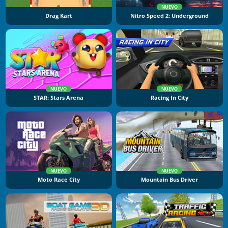
NUEVO
Drag Kart
Nitro Speed 2: Underground
NUEVO
NUEVO
STAR: Stars Arena
Racing In City
NUEVO
NUEVO
Moto Race City
Mountain Bus Driver