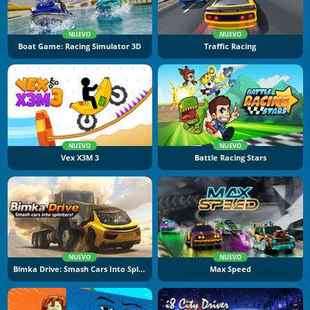
NUEVO
NUEVO
Boat Game: Racing Simulator 3D
Traffic Racing
NUEVO
NUEVO
Vex X3M 3
Battle Racing Stars
NUEVO
NUEVO
Bimka Drive: Smash Cars Into Splinters
Max Speed