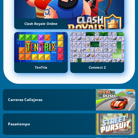
Clash Royale Online
TenTrix
Connect 2
Carreras Callejeras
Pasatiempo