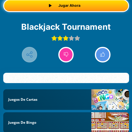
Jugar Ahora
Blackjack Tournament
Juegos De Cartas
Juegos De Bingo