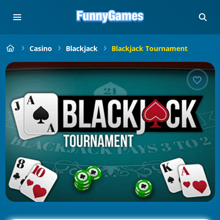
Casino
Blackjack
Blackjack Tournament