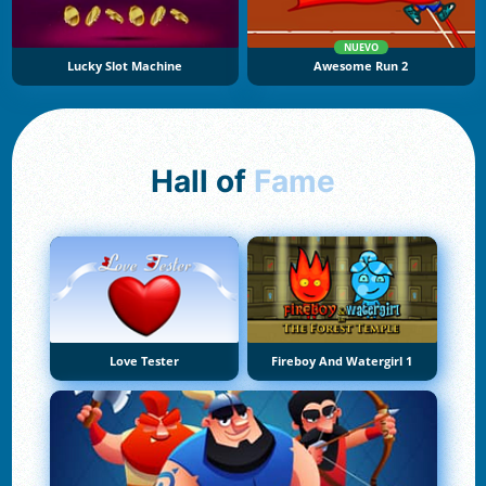
NUEVO
Lucky Slot Machine
Awesome Run 2
Hall of
Fame
Love Tester
Fireboy And Watergirl 1