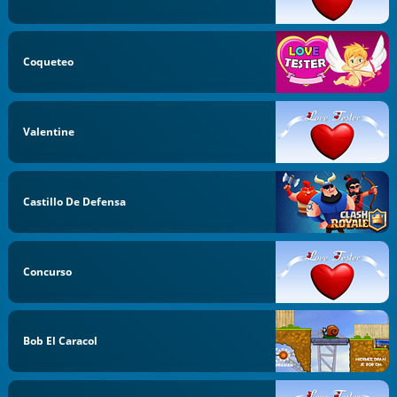
Coqueteo
Valentine
Castillo De Defensa
Concurso
Bob El Caracol