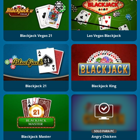
Blackjack Vegas 21
Las Vegas Blackjack
Blackjack 21
Blackjack King
SOLO PARA PC
Blackjack Master
Angry Chicken