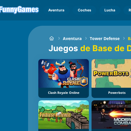
Aventura
Coches
Lucha
R
Aventura
Tower Defense
B
Juegos
de Base de 
Clash Royale Online
Powerbots