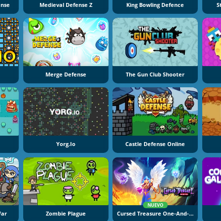
ense
Medieval Defense Z
King Bowling Defence
S
Merge Defense
The Gun Club Shooter
Yorg.io
Castle Defense Online
NUEVO
War
Zombie Plague
Cursed Treasure One-And-A-Half