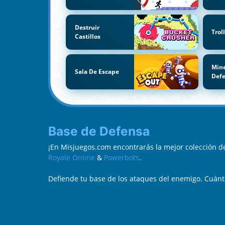
Destruir
Trol
Castillos
Mine
Sala De Escape
Def
Base de Defensa
¡En Misjuegos.com encontrarás la mejor colección 
Royale Online
&
Powerbots
.
Defiende tu base de los ataques del enemigo. Cuánt