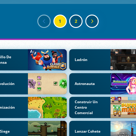
1
2
illo De
Ladrón
ensa
volución
Astronauta
Construir Un
nización
Centro
Comercial
 Siege
Lanzar Cohete