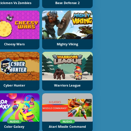
tickmen Vs Zombies
Base Defense 2
Cheesy Wars
Mighty Viking
Cyber Hunter
Warriors League
NUEVO
NUEVO
Color Galaxy
Atari Missile Command