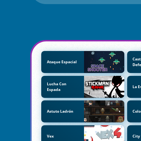
Cast
Ataque Espacial
Def
Lucha Con
La E
Espada
Astuto Ladrón
Colo
Vex
City