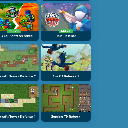
NUEVO
NUEVO
SWAT And Plants Vs Zombies
Hole Defense
craft: Tower Defence 2
Age Of Defense 3
craft: Tower Defense 1
Zombie TD Reborn