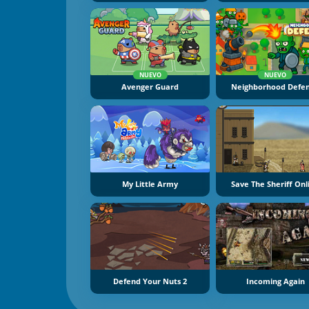
NUEVO
NUEVO
Avenger Guard
Neighborhood Defe
My Little Army
Save The Sheriff Onl
Defend Your Nuts 2
Incoming Again