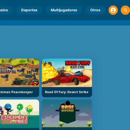
sino
Deportes
Multijugadores
Otros
ickman Peacekeeper
Road Of Fury: Desert Strike