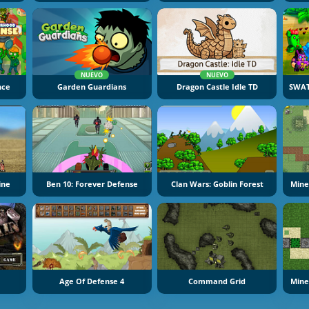
NUEVO
NUEVO
nce
Garden Guardians
Dragon Castle Idle TD
ine
Ben 10: Forever Defense
Clan Wars: Goblin Forest
Mine
Age Of Defense 4
Command Grid
Mine