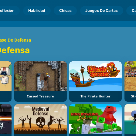
eflexión
Habilidad
Chicas
Juegos De Cartas
Ca
ase De Defensa
Defensa
Cursed Treasure
The Pirate Hunter
St