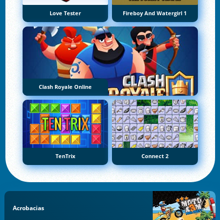
Love Tester
Fireboy And Watergirl 1
Clash Royale Online
TenTrix
Connect 2
Acrobacias