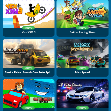
NUEVO
NUEVO
Vex X3M 3
Battle Racing Stars
NUEVO
NUEVO
Bimka Drive: Smash Cars Into Splinters
Max Speed
NUEVO
NUEVO