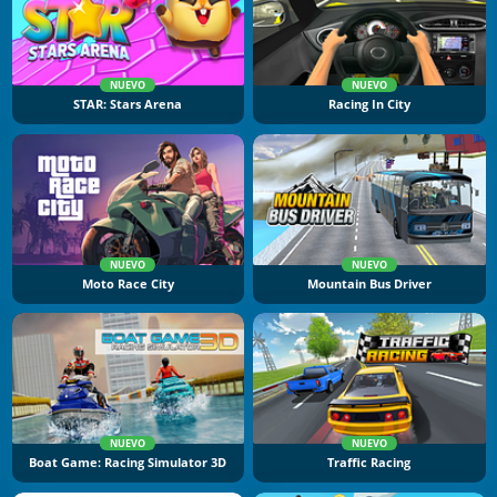
NUEVO
NUEVO
STAR: Stars Arena
Racing In City
NUEVO
NUEVO
Moto Race City
Mountain Bus Driver
NUEVO
NUEVO
Boat Game: Racing Simulator 3D
Traffic Racing