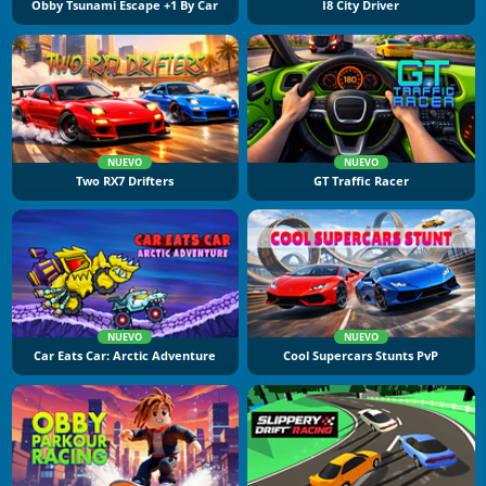
Obby Tsunami Escape +1 By Car
I8 City Driver
NUEVO
NUEVO
Two RX7 Drifters
GT Traffic Racer
NUEVO
NUEVO
Car Eats Car: Arctic Adventure
Cool Supercars Stunts PvP