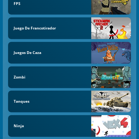
FPS
Juego De Francotirador
Juegos De Caza
Zombi
Tanques
Ninja