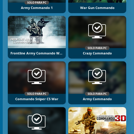
SOLO PARA PC
Army Commando 1
War Gun Commando
SOLO PARA PC
Frontline Army Commando War
Crazy Commando
SOLO PARA PC
SOLO PARA PC
Commando Sniper CS War
Army Commando