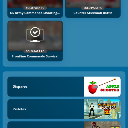
SOLO PARA PC
SOLO PARA PC
US Army Commando Shooting Warzone
Counter Stickman Battle
SOLO PARA PC
Frontline Commando Survival
Disparos
Pistolas