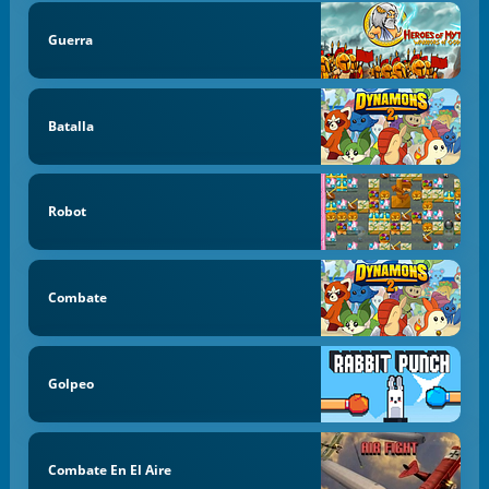
Guerra
Batalla
Robot
Combate
Golpeo
Combate En El Aire