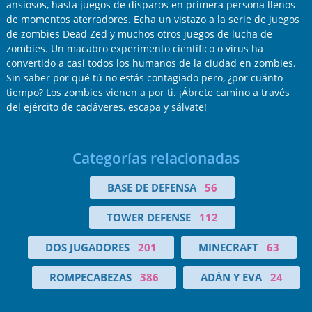
ansiosos, hasta juegos de disparos en primera persona llenos
de momentos aterradores. Echa un vistazo a la serie de juegos
de zombies Dead Zed y muchos otros juegos de lucha de
zombies. Un macabro experimento científico o virus ha
convertido a casi todos los humanos de la ciudad en zombies.
Sin saber por qué tú no estás contagiado pero, ¿por cuánto
tiempo? Los zombies vienen a por ti. ¡Ábrete camino a través
del ejército de cadáveres, escapa y sálvate!
Categorías relacionadas
BASE DE DEFENSA
56
TOWER DEFENSE
112
DOS JUGADORES
201
MINECRAFT
63
ROMPECABEZAS
386
ADÁN Y EVA
24