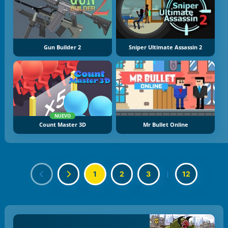
Gun Builder 2
Sniper Ultimate Assassin 2
NUEVO
Count Master 3D
Mr Bullet Online
1
2
3
|
12