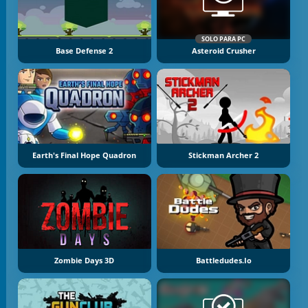
SOLO PARA PC
Base Defense 2
Asteroid Crusher
Earth's Final Hope Quadron
Stickman Archer 2
Zombie Days 3D
Battledudes.io