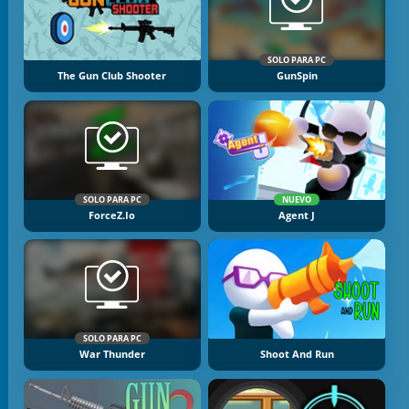
SOLO PARA PC
The Gun Club Shooter
GunSpin
SOLO PARA PC
NUEVO
ForceZ.io
Agent J
SOLO PARA PC
War Thunder
Shoot And Run