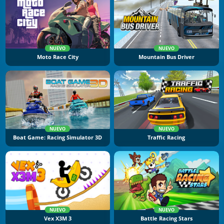
NUEVO
NUEVO
Moto Race City
Mountain Bus Driver
NUEVO
NUEVO
Boat Game: Racing Simulator 3D
Traffic Racing
NUEVO
NUEVO
Vex X3M 3
Battle Racing Stars