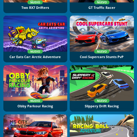
NUEVO
NUEVO
Two RX7 Drifters
GT Traffic Racer
NUEVO
NUEVO
Car Eats Car: Arctic Adventure
Cool Supercars Stunts PvP
NUEVO
NUEVO
Obby Parkour Racing
Slippery Drift Racing