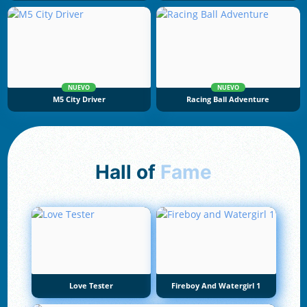
NUEVO
NUEVO
M5 City Driver
Racing Ball Adventure
Hall of
Fame
Love Tester
Fireboy And Watergirl 1