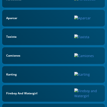
Aparcar
Taxista
Camiones
Karting
Fireboy And Watergirl