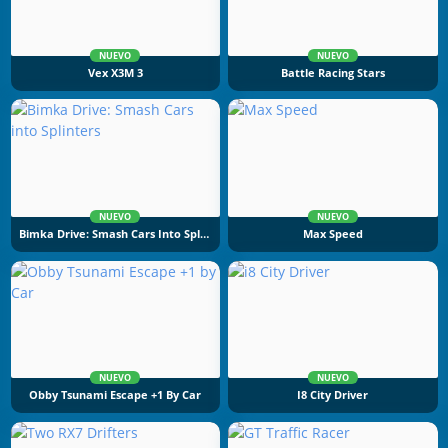
NUEVO
NUEVO
Vex X3M 3
Battle Racing Stars
NUEVO
NUEVO
Bimka Drive: Smash Cars Into Splinters
Max Speed
NUEVO
NUEVO
Obby Tsunami Escape +1 By Car
I8 City Driver