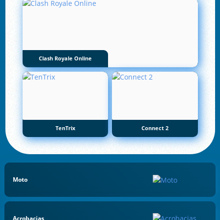
Clash Royale Online
TenTrix
Connect 2
Moto
Acrobacias