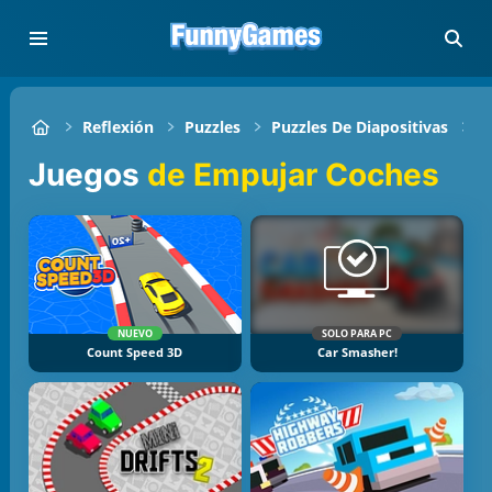
Reflexión
Puzzles
Puzzles De Diapositivas
E
Juegos
de Empujar Coches
NUEVO
SOLO PARA PC
Count Speed 3D
Car Smasher!