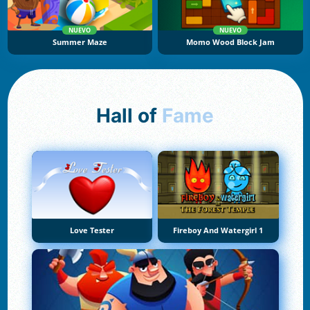
NUEVO
NUEVO
Summer Maze
Momo Wood Block Jam
Hall of
Fame
Love Tester
Fireboy And Watergirl 1