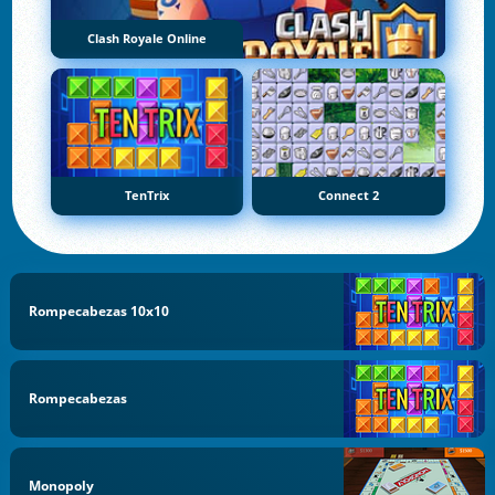
Clash Royale Online
TenTrix
Connect 2
Rompecabezas 10x10
Rompecabezas
Monopoly