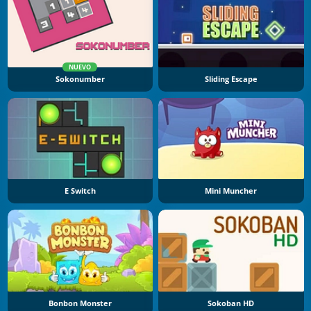
NUEVO
Sokonumber
Sliding Escape
E Switch
Mini Muncher
Bonbon Monster
Sokoban HD