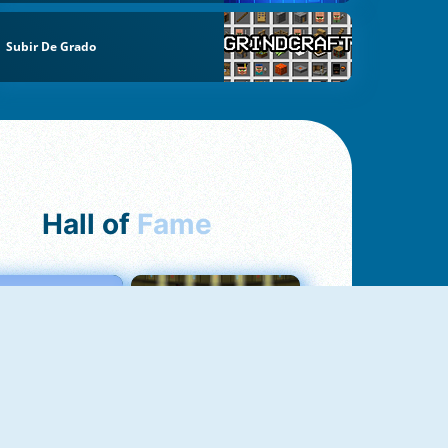
Subir De Grado
Hall of
Fame
Love Tester
Fireboy And Watergirl 1