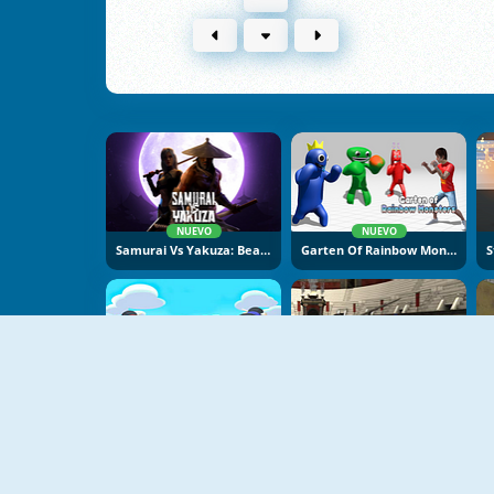
NUEVO
NUEVO
Samurai Vs Yakuza: Beat Em Up
Garten Of Rainbow Monsters
Sumo Push Push
Gladiator Arena Simulator