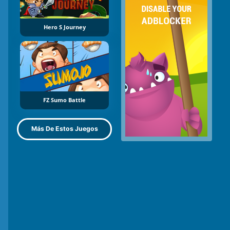
Hero S Journey
FZ Sumo Battle
Más De Estos Juegos