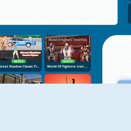
NUEVO
NUEVO
Street Shadow Classic Fighter
World Of Fighters: Iron Fists
Rome Simulator
Gladiator Wars: Match The Pairs