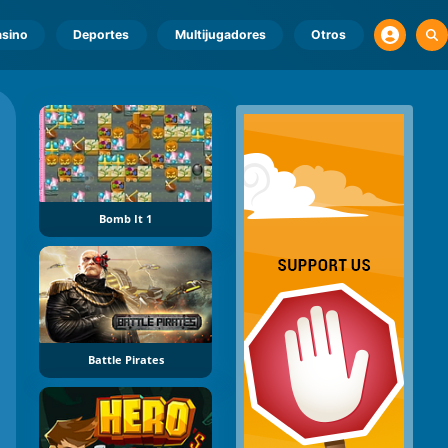
sino
Deportes
Multijugadores
Otros
Bomb It 1
Battle Pirates