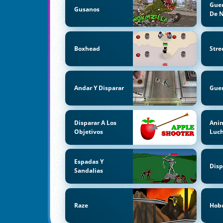
Guer
Gusanos
De 
Boxhead
Stre
Andar Y Disparar
Gue
Disparar A Los
Ani
Objetivos
Luc
Espadas Y
Disp
Sandalias
Raze
Hob