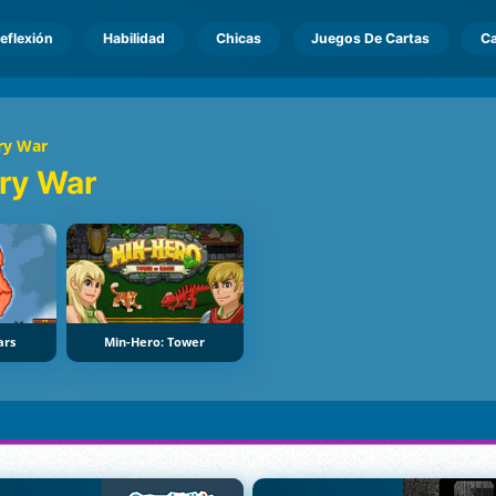
eflexión
Habilidad
Chicas
Juegos De Cartas
Ca
ory War
ory War
ars
Min-Hero: Tower