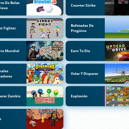
ra De Bolas
Counter Strike
Nieve
Bofetadas De
et Fighter
Pingüino
rra Mundial
Earn To Die
males
Volar Y Disparar
hadores
arar Zombis
Explosión
o