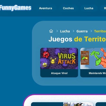
Aventura
Coches
Lucha
R
Lucha
Guerra
Territ
Juegos
de Territ
Ataque Viral
Mainlands W