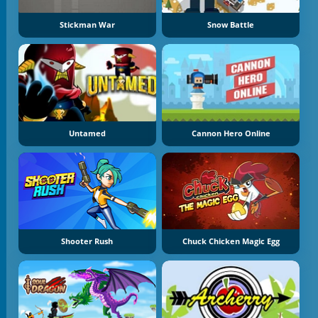
Stickman War
Snow Battle
Untamed
Cannon Hero Online
Shooter Rush
Chuck Chicken Magic Egg