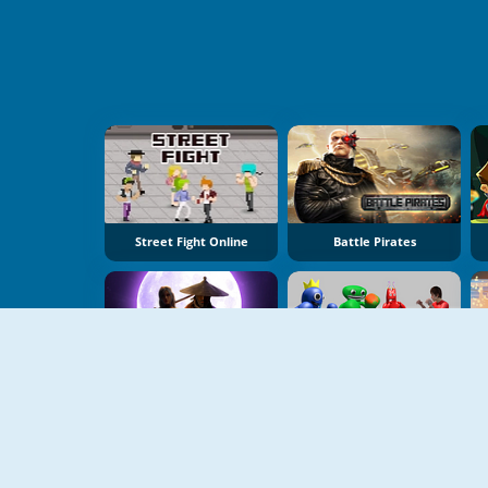
Street Fight Online
Battle Pirates
NUEVO
NUEVO
Samurai Vs Yakuza: Beat Em Up
Garten Of Rainbow Monsters