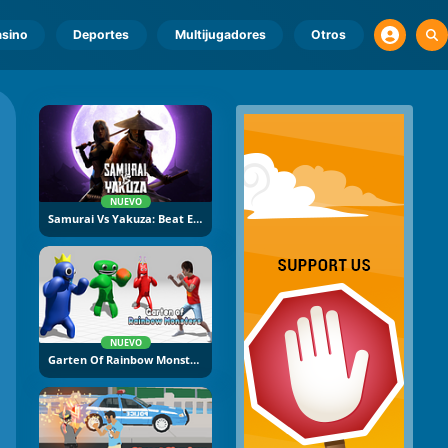
sino
Deportes
Multijugadores
Otros
NUEVO
Samurai Vs Yakuza: Beat Em Up
NUEVO
Garten Of Rainbow Monsters