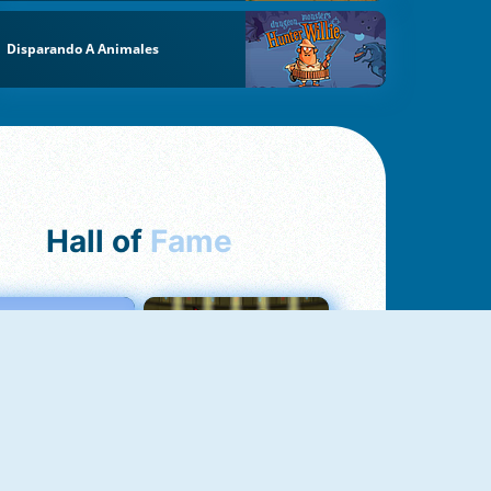
Disparando A Animales
Hall of
Fame
Love Tester
Fireboy And Watergirl 1