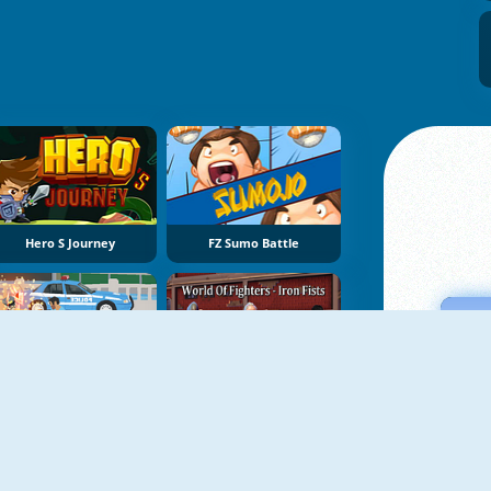
Hero S Journey
FZ Sumo Battle
NUEVO
NUEVO
Street Shadow Classic Fighter
World Of Fighters: Iron Fists