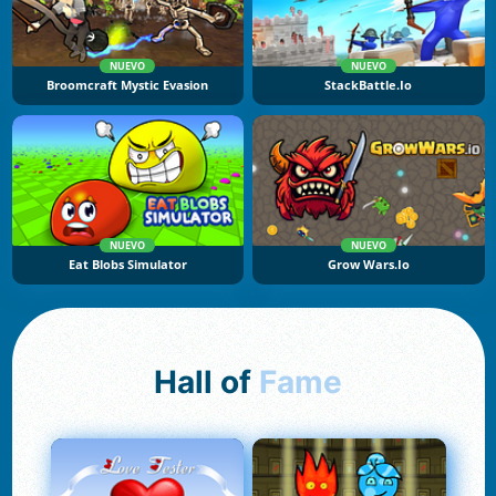
NUEVO
NUEVO
Broomcraft Mystic Evasion
StackBattle.io
NUEVO
NUEVO
Eat Blobs Simulator
Grow Wars.io
Hall of
Fame