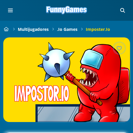
Multijugadores
.io Games
Imposter.io