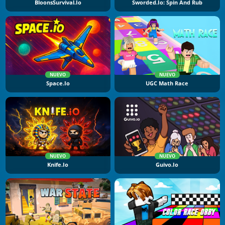
BloonsSurvival.io
Sworded.io: Spin And Rub
NUEVO
NUEVO
Space.io
UGC Math Race
NUEVO
NUEVO
Knife.io
Guivo.io