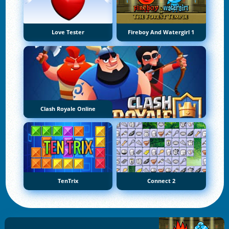
Love Tester
Fireboy And Watergirl 1
Clash Royale Online
TenTrix
Connect 2