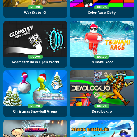
NUEVO
NUEVO
War State IO
Color Race Obby
NUEVO
NUEVO
Geometry Dash Open World
Tsunami Race
NUEVO
NUEVO
Christmas Snowball Arena
Deadlock.io