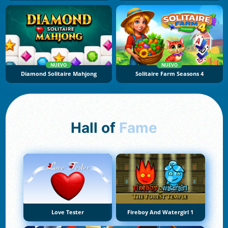
NUEVO
NUEVO
Diamond Solitaire Mahjong
Solitaire Farm Seasons 4
Hall of
Fame
Love Tester
Fireboy And Watergirl 1