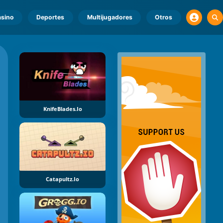
sino
Deportes
Multijugadores
Otros
KnifeBlades.io
Catapultz.io