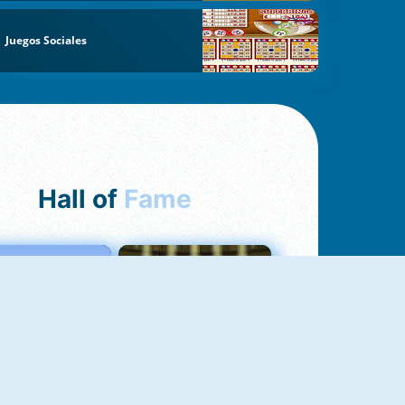
Juegos Sociales
Hall of
Fame
Love Tester
Fireboy And Watergirl 1