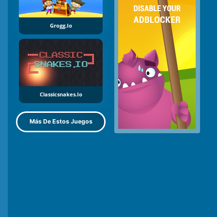
Grogg.io
Classicsnakes.io
Más De Estos Juegos