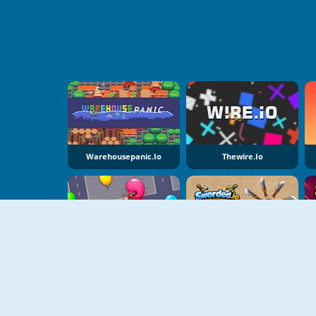
Warehousepanic.io
Thewire.io
NUEVO
NUEVO
BloonsSurvival.io
Sworded.io: Spin And Rub