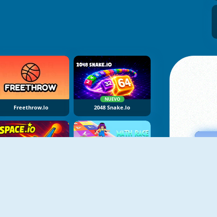
NUEVO
Freethrow.io
2048 Snake.io
NUEVO
NUEVO
Space.io
UGC Math Race