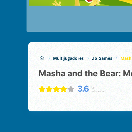
Multijugadores
.io Games
Mash
Masha and the Bear:
3.6
511
valoración: