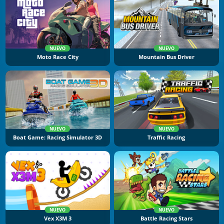
NUEVO
NUEVO
Moto Race City
Mountain Bus Driver
NUEVO
NUEVO
Boat Game: Racing Simulator 3D
Traffic Racing
NUEVO
NUEVO
Vex X3M 3
Battle Racing Stars