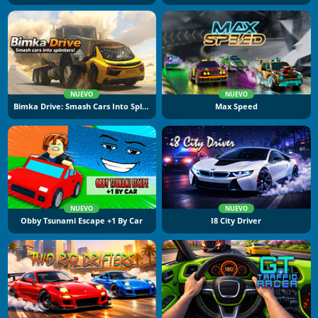
NUEVO
NUEVO
Bimka Drive: Smash Cars Into Splinters
Max Speed
NUEVO
NUEVO
Obby Tsunami Escape +1 By Car
I8 City Driver