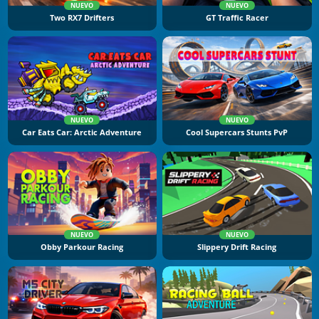
NUEVO
NUEVO
Two RX7 Drifters
GT Traffic Racer
NUEVO
NUEVO
Car Eats Car: Arctic Adventure
Cool Supercars Stunts PvP
NUEVO
NUEVO
Obby Parkour Racing
Slippery Drift Racing