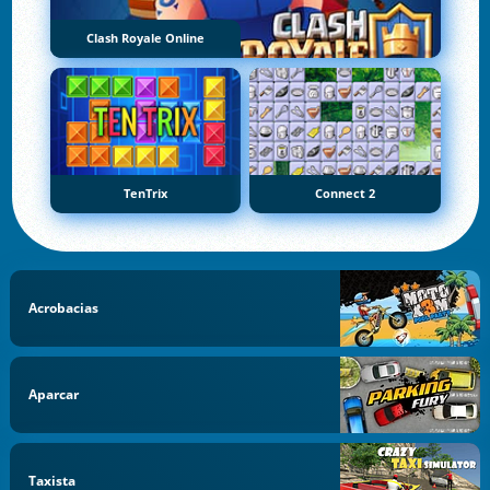
Clash Royale Online
TenTrix
Connect 2
Acrobacias
Aparcar
Taxista