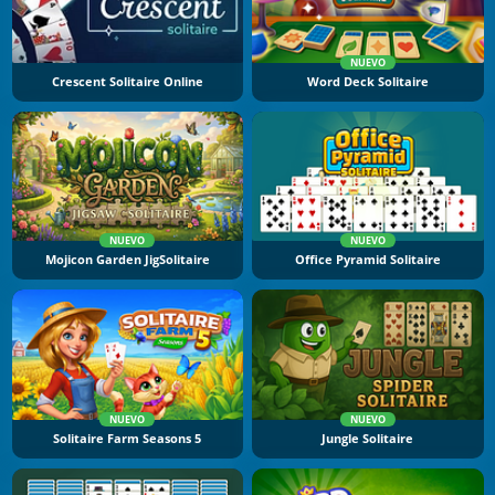
NUEVO
Crescent Solitaire Online
Word Deck Solitaire
NUEVO
NUEVO
Mojicon Garden JigSolitaire
Office Pyramid Solitaire
NUEVO
NUEVO
Solitaire Farm Seasons 5
Jungle Solitaire