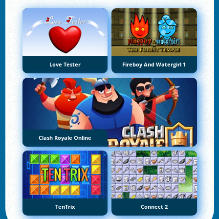
Love Tester
Fireboy And Watergirl 1
Clash Royale Online
TenTrix
Connect 2