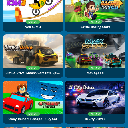
NUEVO
NUEVO
Vex X3M 3
Battle Racing Stars
NUEVO
NUEVO
Bimka Drive: Smash Cars Into Splinters
Max Speed
NUEVO
NUEVO
Obby Tsunami Escape +1 By Car
I8 City Driver