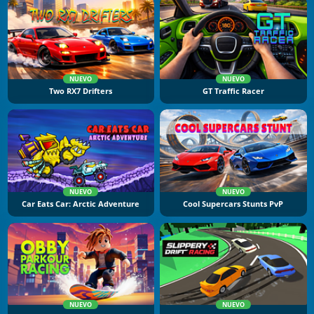
NUEVO
NUEVO
Two RX7 Drifters
GT Traffic Racer
NUEVO
NUEVO
Car Eats Car: Arctic Adventure
Cool Supercars Stunts PvP
NUEVO
NUEVO