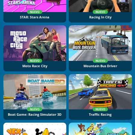
NUEVO
NUEVO
STAR: Stars Arena
Racing In City
NUEVO
NUEVO
Moto Race City
Mountain Bus Driver
NUEVO
NUEVO
Boat Game: Racing Simulator 3D
Traffic Racing