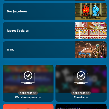
Dos Jugadores
Juegos Sociales
MMO
SOLO PARA PC
SOLO PARA PC
Warehousepanic.io
Thewire.io