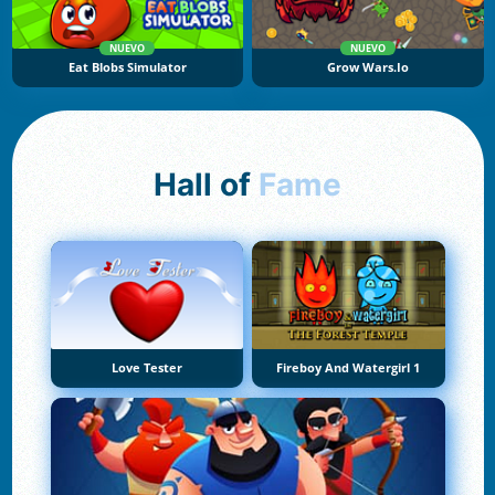
NUEVO
NUEVO
Eat Blobs Simulator
Grow Wars.io
Hall of
Fame
Love Tester
Fireboy And Watergirl 1