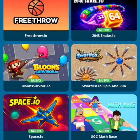
NUEVO
Freethrow.io
2048 Snake.io
NUEVO
NUEVO
BloonsSurvival.io
Sworded.io: Spin And Rub
NUEVO
NUEVO
Space.io
UGC Math Race