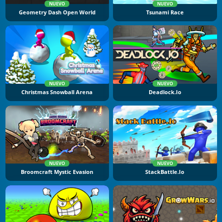
NUEVO
NUEVO
Geometry Dash Open World
Tsunami Race
NUEVO
NUEVO
Christmas Snowball Arena
Deadlock.io
NUEVO
NUEVO
Broomcraft Mystic Evasion
StackBattle.io