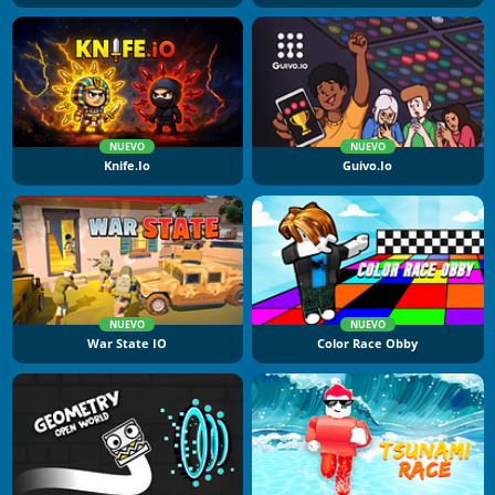
NUEVO
NUEVO
Knife.io
Guivo.io
NUEVO
NUEVO
War State IO
Color Race Obby