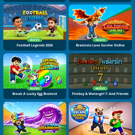
NUEVO
NUEVO
Football Legends 2026
Brainrots Lava Survive Online
NUEVO
NUEVO
Break A Lucky Egg Brainrot
Fireboy & Watergirl 7: And Friends