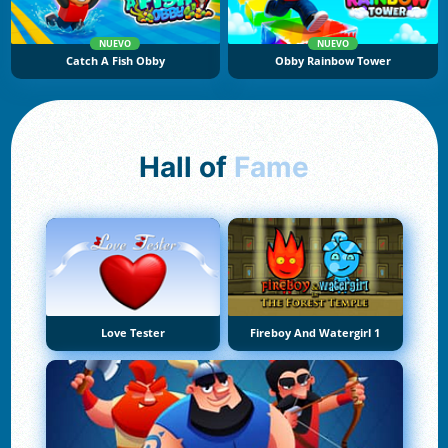
NUEVO
NUEVO
Catch A Fish Obby
Obby Rainbow Tower
Hall of
Fame
Love Tester
Fireboy And Watergirl 1