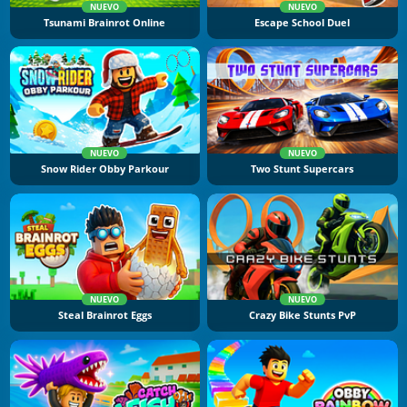
NUEVO
NUEVO
Tsunami Brainrot Online
Escape School Duel
NUEVO
NUEVO
Snow Rider Obby Parkour
Two Stunt Supercars
NUEVO
NUEVO
Steal Brainrot Eggs
Crazy Bike Stunts PvP