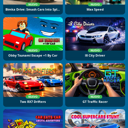
NUEVO
NUEVO
Bimka Drive: Smash Cars Into Splinters
Max Speed
NUEVO
NUEVO
Obby Tsunami Escape +1 By Car
I8 City Driver
NUEVO
NUEVO
Two RX7 Drifters
GT Traffic Racer