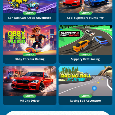
NUEVO
NUEVO
Car Eats Car: Arctic Adventure
Cool Supercars Stunts PvP
NUEVO
NUEVO
Obby Parkour Racing
Slippery Drift Racing
NUEVO
NUEVO
M5 City Driver
Racing Ball Adventure