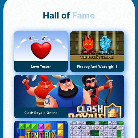
Hall of
Fame
Love Tester
Fireboy And Watergirl 1
Clash Royale Online