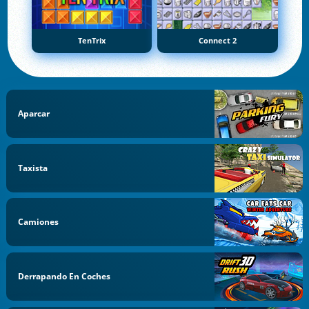
TenTrix
Connect 2
Aparcar
Taxista
Camiones
Derrapando En Coches