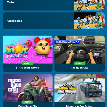
Moto
Acrobacias
NUEVO
NUEVO
STAR: Stars Arena
Racing In City
NUEVO
NUEVO
Moto Race City
Mountain Bus Driver