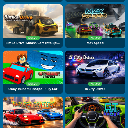
NUEVO
NUEVO
Bimka Drive: Smash Cars Into Splinters
Max Speed
NUEVO
NUEVO
Obby Tsunami Escape +1 By Car
I8 City Driver