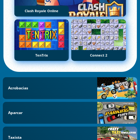
Clash Royale Online
TenTrix
Connect 2
Acrobacias
Aparcar
Taxista