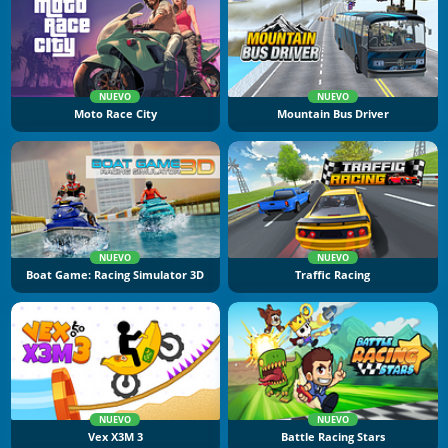
NUEVO
NUEVO
Moto Race City
Mountain Bus Driver
NUEVO
NUEVO
Boat Game: Racing Simulator 3D
Traffic Racing
NUEVO
NUEVO
Vex X3M 3
Battle Racing Stars