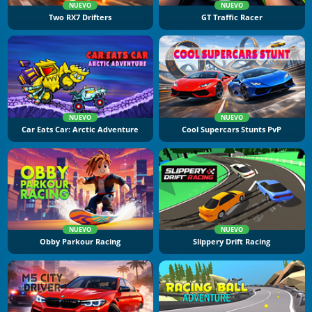
NUEVO
NUEVO
Two RX7 Drifters
GT Traffic Racer
NUEVO
NUEVO
Car Eats Car: Arctic Adventure
Cool Supercars Stunts PvP
NUEVO
NUEVO
Obby Parkour Racing
Slippery Drift Racing