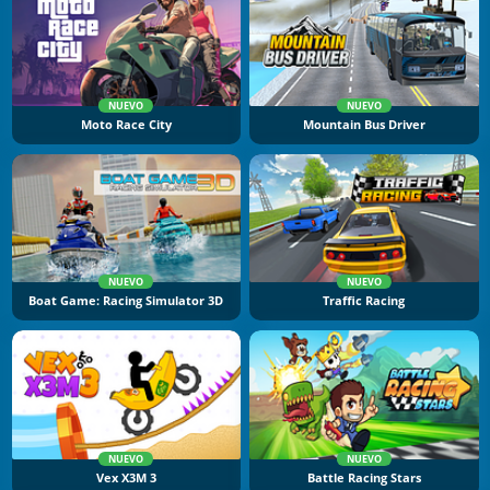
NUEVO
NUEVO
Moto Race City
Mountain Bus Driver
NUEVO
NUEVO
Boat Game: Racing Simulator 3D
Traffic Racing
NUEVO
NUEVO
Vex X3M 3
Battle Racing Stars