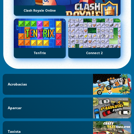
Clash Royale Online
TenTrix
Connect 2
Acrobacias
Aparcar
Taxista