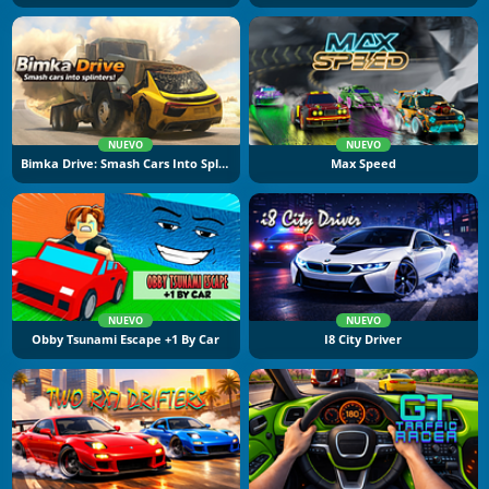
NUEVO
NUEVO
Bimka Drive: Smash Cars Into Splinters
Max Speed
NUEVO
NUEVO
Obby Tsunami Escape +1 By Car
I8 City Driver