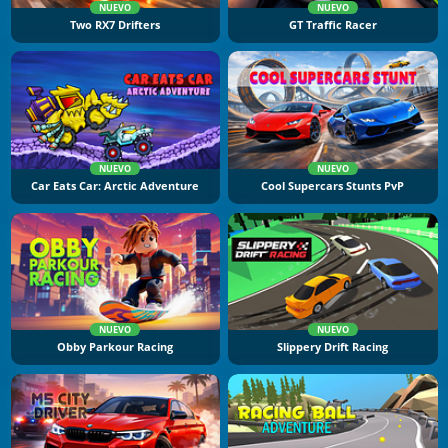
NUEVO
NUEVO
Two RX7 Drifters
GT Traffic Racer
NUEVO
NUEVO
Car Eats Car: Arctic Adventure
Cool Supercars Stunts PvP
NUEVO
NUEVO
Obby Parkour Racing
Slippery Drift Racing