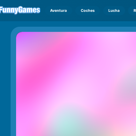
Aventura
Coches
Lucha
R