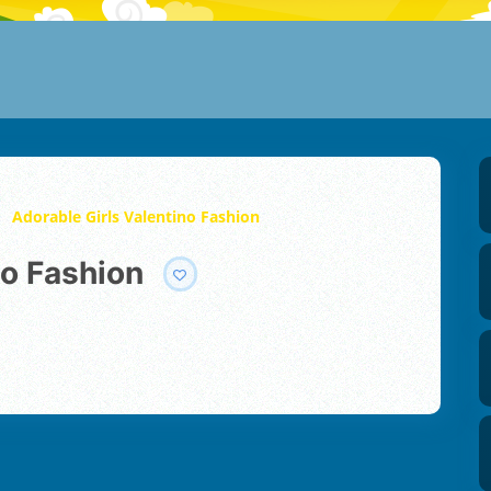
Adorable Girls Valentino Fashion
no Fashion