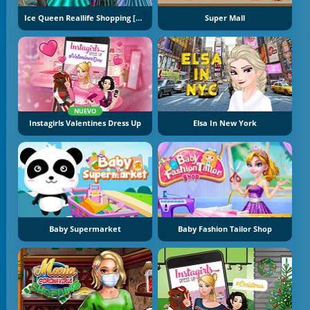
Ice Queen Reallife Shopping [Reina Helada Compras En Vida Real]
Super Mall
NUEVO
Instagirls Valentines Dress Up
Elsa In New York
Baby Supermarket
Baby Fashion Tailor Shop