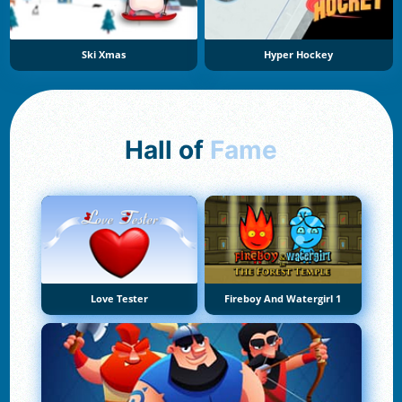
Ski Xmas
Hyper Hockey
Hall of
Fame
Love Tester
Fireboy And Watergirl 1