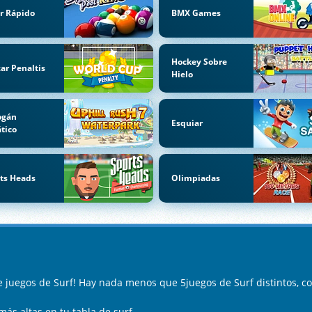
ar Rápido
BMX Games
Hockey Sobre
ar Penaltis
Hielo
ogán
Esquiar
tico
ts Heads
Olimpiadas
e juegos de Surf! Hay nada menos que 5juegos de Surf distintos, 
ás altas en tu tabla de surf.