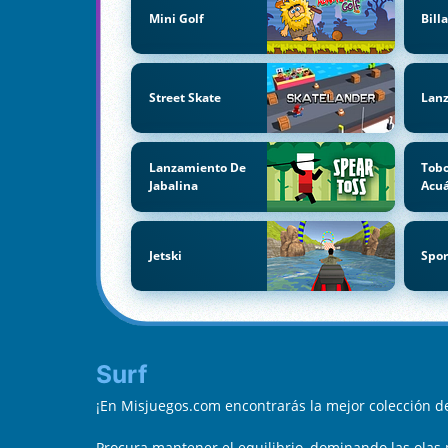
Mini Golf
Bill
Street Skate
Lanz
Lanzamiento De
Tob
Jabalina
Acuá
Jetski
Spor
Surf
¡En Misjuegos.com encontrarás la mejor colección d
Procura mantener el equilibrio, dominando las olas m