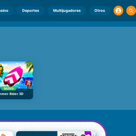
sino
Deportes
Multijugadores
Otros
NUEVO
mmer Rider 3D