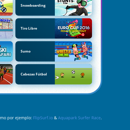
Snowboarding
Tiro Libre
Sumo
Cabezas Fútbol
como por ejemplo:
FlipSurf.io
&
Aquapark Surfer Race
.