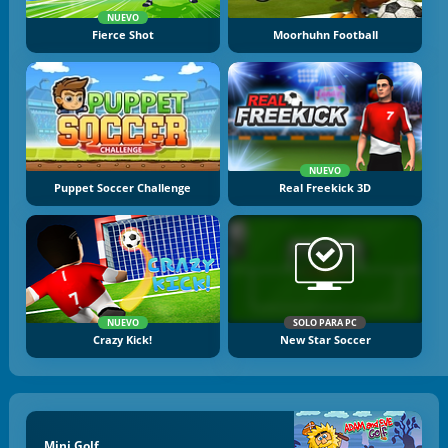
NUEVO
Fierce Shot
Moorhuhn Football
NUEVO
Puppet Soccer Challenge
Real Freekick 3D
NUEVO
SOLO PARA PC
Crazy Kick!
New Star Soccer
Mini Golf