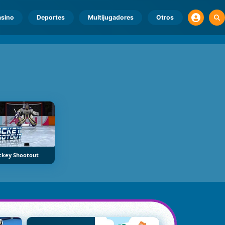
sino
Deportes
Multijugadores
Otros
ckey Shootout