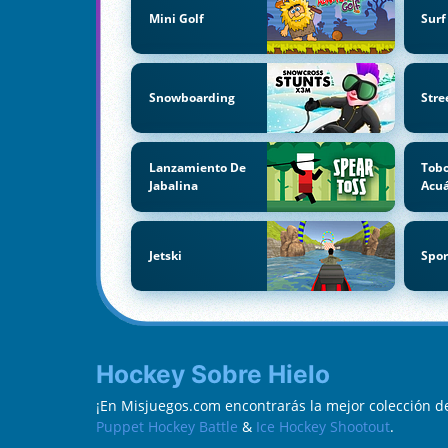
Mini Golf
Surf
Snowboarding
Stre
Lanzamiento De
Tob
Jabalina
Acuá
Jetski
Spor
Hockey Sobre Hielo
¡En Misjuegos.com encontrarás la mejor colección d
Puppet Hockey Battle
&
Ice Hockey Shootout
.