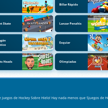
Billar Rápido
et Skate
Lanzar Penaltis
ogán
Esquiar
tico
ts Heads
Olimpiadas
e juegos de Hockey Sobre Hielo! Hay nada menos que 5juegos de Ho