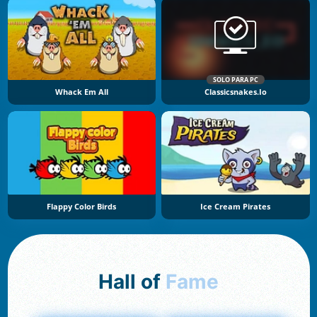
SOLO PARA PC
Whack Em All
Classicsnakes.io
Flappy Color Birds
Ice Cream Pirates
Hall of
Fame