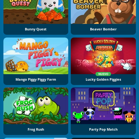
Bunny Quest
Beaver Bomber
NUEVO
Mango Piggy Piggy Farm
Lucky Golden Piggies
Frog Rush
Party Pop Match