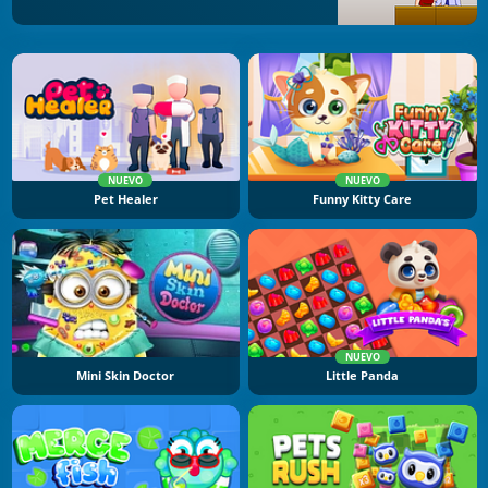
NUEVO
NUEVO
Pet Healer
Funny Kitty Care
NUEVO
Mini Skin Doctor
Little Panda