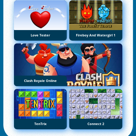
Love Tester
Fireboy And Watergirl 1
Clash Royale Online
TenTrix
Connect 2