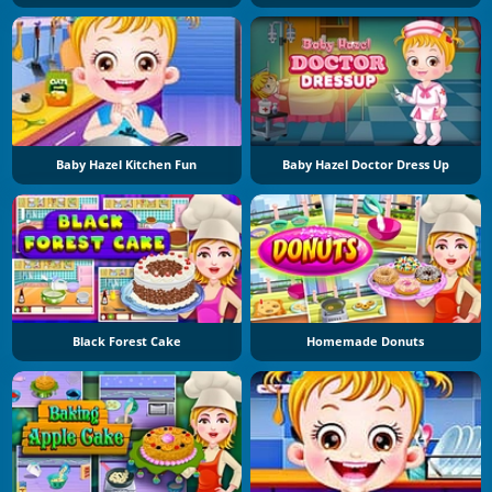
Baby Hazel Kitchen Fun
Baby Hazel Doctor Dress Up
Black Forest Cake
Homemade Donuts