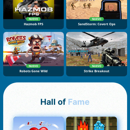
NUEVO
NUEVO
Hazmob FPS
SandStorm: Covert Ops
NUEVO
NUEVO
Robots Gone Wild
Strike Breakout
Hall of
Fame