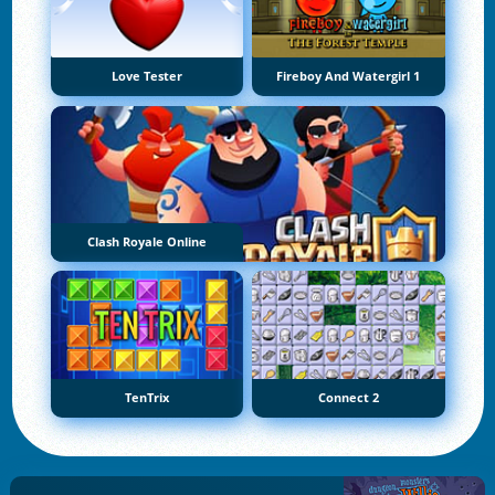
Love Tester
Fireboy And Watergirl 1
Clash Royale Online
TenTrix
Connect 2