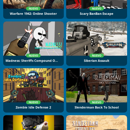
NUEVO
NUEVO
Warfare 1942: Online Shooter
Scary BanBan Escape
NUEVO
NUEVO
Madness: Sheriffs Compound Official
Siberian Assault
NUEVO
NUEVO
Zombie Idle Defense 2
Slenderman Back To School