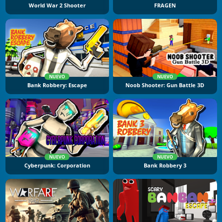
World War 2 Shooter
FRAGEN
NUEVO
NUEVO
Bank Robbery: Escape
Noob Shooter: Gun Battle 3D
NUEVO
NUEVO
Cyberpunk: Corporation
Bank Robbery 3